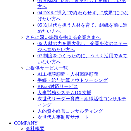
03 BPaaSに対応できる社労士を探している
方へ
04 DXを“導入”で終わらせず、“成果”につな
げたい方へ
05 次世代を担う人材を育て、組織を前に進
めたい方へ
さらに深い課題を抱える企業さまへ
06 人材の力を最大化し、企業を次のステー
ジへ進めたい方へ
07 制度をつくったのに、うまく活用できて
いない方へ
ご提供サービス一覧
ALL相談顧問・人材戦略顧問
手続・給与計算アウトソーシング
BPaaS対応サービス
人事労務システムDX支援
次世代リーダー育成・組織活性コンサルテ
ィング
人的資本経営コンサルティング
次世代人事制度サポート
COMPANY
会社概要