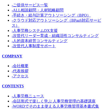
-ご提供サービス一覧
-ALL相談顧問・人材戦略顧問
-手続き・給与計算アウトソーシング（BPO）
-クラウド対応アウトソーシング（BPaaS対応サービ
ス）
-人事労務システムDX支援
-次世代リーダー育成・組織活性コンサルティング
-人的資本経営コンサルティング
-次世代人事制度サポート
COMPANY
-会社概要
-代表挨拶
-アクセス
CONTENTS
-人事労務ニュース
-会話形式で楽しく学ぶ 人事労務管理の基礎講座
-WORDでそのまま使える人事労務管理基本書式集