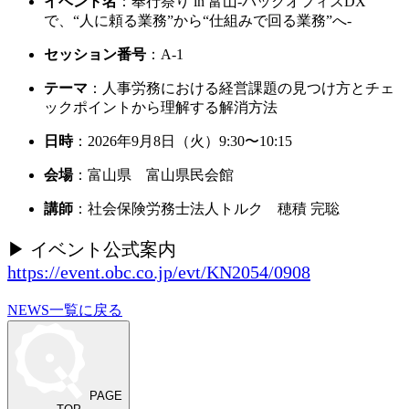
イベント名
：奉行祭り in 富山-バックオフィスDX
で、“人に頼る業務”から“仕組みで回る業務”へ-
セッション番号
：A-1
テーマ
：人事労務における経営課題の見つけ方とチェ
ックポイントから理解する解消方法
日時
：2026年9月8日（火）9:30〜10:15
会場
：富山県 富山県民会館
講師
：社会保険労務士法人トルク 穂積 完聡
▶ イベント公式案内
https://event.obc.co.jp/evt/KN2054/0908
NEWS一覧に戻る
PAGE