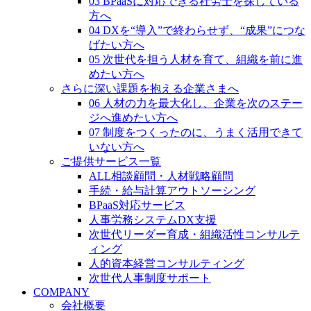
03 BPaaSに対応できる社労士を探している
方へ
04 DXを“導入”で終わらせず、“成果”につな
げたい方へ
05 次世代を担う人材を育て、組織を前に進
めたい方へ
さらに深い課題を抱える企業さまへ
06 人材の力を最大化し、企業を次のステー
ジへ進めたい方へ
07 制度をつくったのに、うまく活用できて
いない方へ
ご提供サービス一覧
ALL相談顧問・人材戦略顧問
手続・給与計算アウトソーシング
BPaaS対応サービス
人事労務システムDX支援
次世代リーダー育成・組織活性コンサルテ
ィング
人的資本経営コンサルティング
次世代人事制度サポート
COMPANY
会社概要