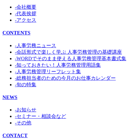
-会社概要
-代表挨拶
-アクセス
CONTENTS
-人事労務ニュース
-会話形式で楽しく学ぶ 人事労務管理の基礎講座
-WORDでそのまま使える人事労務管理基本書式集
-知っておきたい！人事労務管理用語集
-人事労務管理リーフレット集
-総務担当者のための今月のお仕事カレンダー
-旬の特集
NEWS
-お知らせ
-セミナー・相談会など
-その他
CONTACT