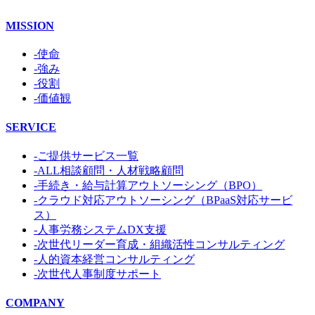
MISSION
-使命
-強み
-役割
-価値観
SERVICE
-ご提供サービス一覧
-ALL相談顧問・人材戦略顧問
-手続き・給与計算アウトソーシング（BPO）
-クラウド対応アウトソーシング（BPaaS対応サービ
ス）
-人事労務システムDX支援
-次世代リーダー育成・組織活性コンサルティング
-人的資本経営コンサルティング
-次世代人事制度サポート
COMPANY