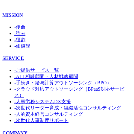
MISSION
-使命
-強み
-役割
-価値観
SERVICE
-ご提供サービス一覧
-ALL相談顧問・人材戦略顧問
-手続き・給与計算アウトソーシング（BPO）
-クラウド対応アウトソーシング（BPaaS対応サービ
ス）
-人事労務システムDX支援
-次世代リーダー育成・組織活性コンサルティング
-人的資本経営コンサルティング
-次世代人事制度サポート
COMPANY