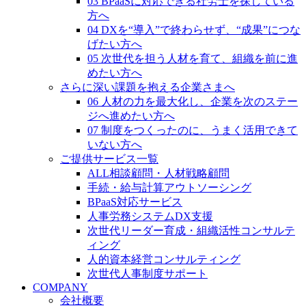
03 BPaaSに対応できる社労士を探している
方へ
04 DXを“導入”で終わらせず、“成果”につな
げたい方へ
05 次世代を担う人材を育て、組織を前に進
めたい方へ
さらに深い課題を抱える企業さまへ
06 人材の力を最大化し、企業を次のステー
ジへ進めたい方へ
07 制度をつくったのに、うまく活用できて
いない方へ
ご提供サービス一覧
ALL相談顧問・人材戦略顧問
手続・給与計算アウトソーシング
BPaaS対応サービス
人事労務システムDX支援
次世代リーダー育成・組織活性コンサルテ
ィング
人的資本経営コンサルティング
次世代人事制度サポート
COMPANY
会社概要