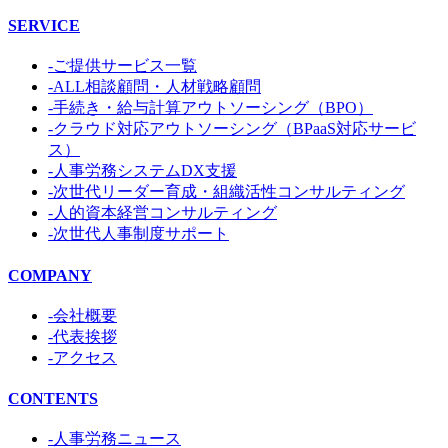
SERVICE
-ご提供サービス一覧
-ALL相談顧問・人材戦略顧問
-手続き・給与計算アウトソーシング（BPO）
-クラウド対応アウトソーシング（BPaaS対応サービ
ス）
-人事労務システムDX支援
-次世代リーダー育成・組織活性コンサルティング
-人的資本経営コンサルティング
-次世代人事制度サポート
COMPANY
-会社概要
-代表挨拶
-アクセス
CONTENTS
-人事労務ニュース