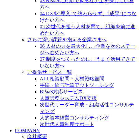
03 BPaaSに対応できる社労士を探している
方へ
04 DXを“導入”で終わらせず、“成果”につな
げたい方へ
05 次世代を担う人材を育て、組織を前に進
めたい方へ
さらに深い課題を抱える企業さまへ
06 人材の力を最大化し、企業を次のステー
ジへ進めたい方へ
07 制度をつくったのに、うまく活用できて
いない方へ
ご提供サービス一覧
ALL相談顧問・人材戦略顧問
手続・給与計算アウトソーシング
BPaaS対応サービス
人事労務システムDX支援
次世代リーダー育成・組織活性コンサルテ
ィング
人的資本経営コンサルティング
次世代人事制度サポート
COMPANY
会社概要