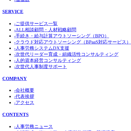
SERVICE
-ご提供サービス一覧
-ALL相談顧問・人材戦略顧問
-手続き・給与計算アウトソーシング（BPO）
-クラウド対応アウトソーシング（BPaaS対応サービス）
-人事労務システムDX支援
-次世代リーダー育成・組織活性コンサルティング
-人的資本経営コンサルティング
-次世代人事制度サポート
COMPANY
-会社概要
-代表挨拶
-アクセス
CONTENTS
-人事労務ニュース