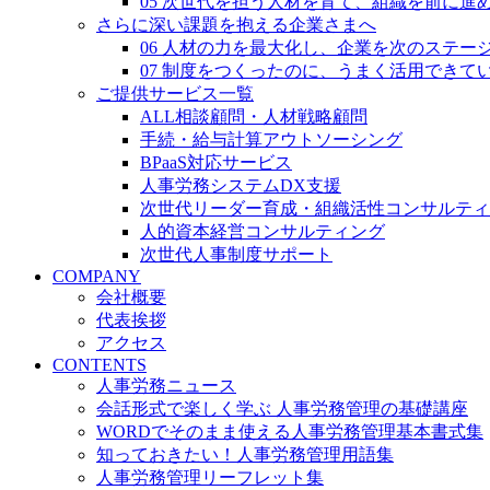
05 次世代を担う人材を育て、組織を前に進
さらに深い課題を抱える企業さまへ
06 人材の力を最大化し、企業を次のステー
07 制度をつくったのに、うまく活用できて
ご提供サービス一覧
ALL相談顧問・人材戦略顧問
手続・給与計算アウトソーシング
BPaaS対応サービス
人事労務システムDX支援
次世代リーダー育成・組織活性コンサルティ
人的資本経営コンサルティング
次世代人事制度サポート
COMPANY
会社概要
代表挨拶
アクセス
CONTENTS
人事労務ニュース
会話形式で楽しく学ぶ 人事労務管理の基礎講座
WORDでそのまま使える人事労務管理基本書式集
知っておきたい！人事労務管理用語集
人事労務管理リーフレット集