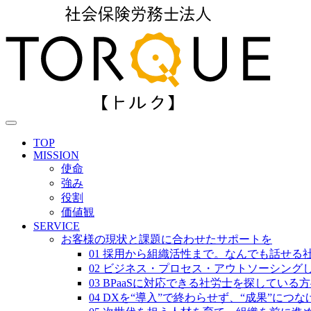
TOP
MISSION
使命
強み
役割
価値観
SERVICE
お客様の現状と課題に合わせたサポートを
01 採用から組織活性まで。なんでも話せる
02 ビジネス・プロセス・アウトソーシング
03 BPaaSに対応できる社労士を探している
04 DXを“導入”で終わらせず、“成果”につ