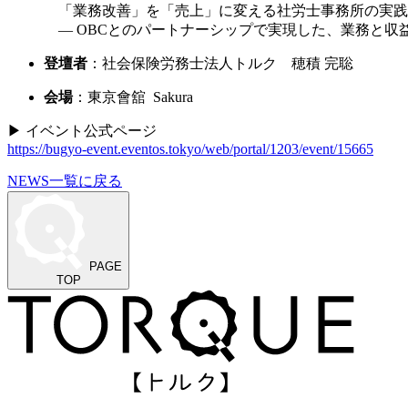
「業務改善」を「売上」に変える社労士事務所の実践
― OBCとのパートナーシップで実現した、業務と収
登壇者
：社会保険労務士法人トルク 穂積 完聡
会場
：
東京會舘
Sakura
▶ イベント公式ページ
https://bugyo-event.eventos.tokyo/web/portal/1203/event/15665
NEWS一覧に戻る
PAGE
TOP