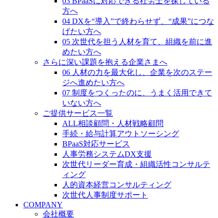
03 BPaaSに対応できる社労士を探している
方へ
04 DXを“導入”で終わらせず、“成果”につな
げたい方へ
05 次世代を担う人材を育て、組織を前に進
めたい方へ
さらに深い課題を抱える企業さまへ
06 人材の力を最大化し、企業を次のステー
ジへ進めたい方へ
07 制度をつくったのに、うまく活用できて
いない方へ
ご提供サービス一覧
ALL相談顧問・人材戦略顧問
手続・給与計算アウトソーシング
BPaaS対応サービス
人事労務システムDX支援
次世代リーダー育成・組織活性コンサルテ
ィング
人的資本経営コンサルティング
次世代人事制度サポート
COMPANY
会社概要