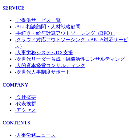
SERVICE
-ご提供サービス一覧
-ALL相談顧問・人材戦略顧問
-手続き・給与計算アウトソーシング（BPO）
-クラウド対応アウトソーシング（BPaaS対応サービ
ス）
-人事労務システムDX支援
-次世代リーダー育成・組織活性コンサルティング
-人的資本経営コンサルティング
-次世代人事制度サポート
COMPANY
-会社概要
-代表挨拶
-アクセス
CONTENTS
-人事労務ニュース