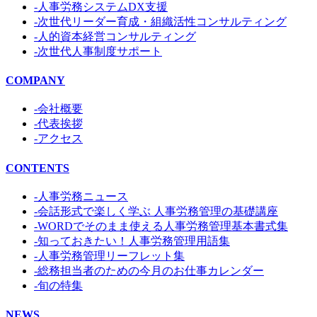
-人事労務システムDX支援
-次世代リーダー育成・組織活性コンサルティング
-人的資本経営コンサルティング
-次世代人事制度サポート
COMPANY
-会社概要
-代表挨拶
-アクセス
CONTENTS
-人事労務ニュース
-会話形式で楽しく学ぶ 人事労務管理の基礎講座
-WORDでそのまま使える人事労務管理基本書式集
-知っておきたい！人事労務管理用語集
-人事労務管理リーフレット集
-総務担当者のための今月のお仕事カレンダー
-旬の特集
NEWS