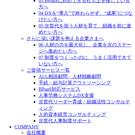
03 BPaaSに対応できる社労士を探している
方へ
04 DXを“導入”で終わらせず、“成果”につな
げたい方へ
05 次世代を担う人材を育て、組織を前に進
めたい方へ
さらに深い課題を抱える企業さまへ
06 人材の力を最大化し、企業を次のステー
ジへ進めたい方へ
07 制度をつくったのに、うまく活用できて
いない方へ
ご提供サービス一覧
ALL相談顧問・人材戦略顧問
手続・給与計算アウトソーシング
BPaaS対応サービス
人事労務システムDX支援
次世代リーダー育成・組織活性コンサルテ
ィング
人的資本経営コンサルティング
次世代人事制度サポート
COMPANY
会社概要