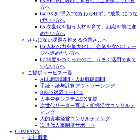
03 BPaaSに対応できる社労士を探している
方へ
04 DXを“導入”で終わらせず、“成果”につな
げたい方へ
05 次世代を担う人材を育て、組織を前に進
めたい方へ
さらに深い課題を抱える企業さまへ
06 人材の力を最大化し、企業を次のステー
ジへ進めたい方へ
07 制度をつくったのに、うまく活用できて
いない方へ
ご提供サービス一覧
ALL相談顧問・人材戦略顧問
手続・給与計算アウトソーシング
BPaaS対応サービス
人事労務システムDX支援
次世代リーダー育成・組織活性コンサルテ
ィング
人的資本経営コンサルティング
次世代人事制度サポート
COMPANY
会社概要