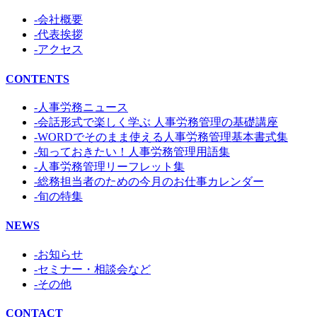
-会社概要
-代表挨拶
-アクセス
CONTENTS
-人事労務ニュース
-会話形式で楽しく学ぶ 人事労務管理の基礎講座
-WORDでそのまま使える人事労務管理基本書式集
-知っておきたい！人事労務管理用語集
-人事労務管理リーフレット集
-総務担当者のための今月のお仕事カレンダー
-旬の特集
NEWS
-お知らせ
-セミナー・相談会など
-その他
CONTACT