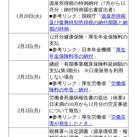
源泉所得税の特例納付（7月から12
月分・納付特例届出書提出者）
1月20日(火)
■参考リンク：国税庁「
源泉所得税
及び復興特別所得税の納付期限と納
期の特例
」
12月分健康保険・厚生年金保険料の
支払
2月2日(月)
■参考リンク：日本年金機構「
厚生
年金保険料等の納付
」
継続・有期事業概算保険料延納額の
支払(第3期分) ※口座振替を利用
2月2日(月)
しない場合
■参考リンク：厚生労働省「
労働保
険料の申告・納付
」
労働者死傷病報告書の提出（休業4
日未満の10月から12月分の労災事故
2月2日(月)
について報告）
■参考リンク：厚生労働省「
労働災
害が発生したとき」
税務署へ法定調書（源泉徴収票・報