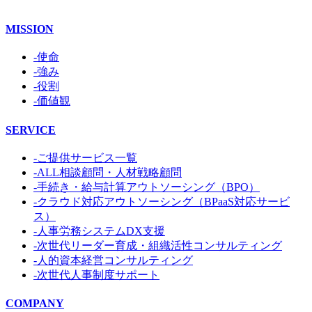
MISSION
-使命
-強み
-役割
-価値観
SERVICE
-ご提供サービス一覧
-ALL相談顧問・人材戦略顧問
-手続き・給与計算アウトソーシング（BPO）
-クラウド対応アウトソーシング（BPaaS対応サービ
ス）
-人事労務システムDX支援
-次世代リーダー育成・組織活性コンサルティング
-人的資本経営コンサルティング
-次世代人事制度サポート
COMPANY