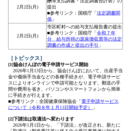
酬等支払調書・法定調書合計表）の
2月2日(月)
提出
■参考リンク：国税庁「
法定調書関
係
」
市区町村への給与支払報告書の提出
■参考リンク：国税庁「
令和７年
2月2日(月)
分 給与所得の源泉徴収票等の法定
調書の作成と提出の手引
」
［トピックス］
[1]協会けんぽの電子申請サービス開始
2026年1月13日から、協会けんぽにおいて、出産手当
金や傷病手当金などの各種手続きが、電子申請サービ
スによりオンラインで申請可能となります。郵送の手
間や費用を省き、パソコンやスマートフォンから簡単
に手続きが行えます。
■参考リンク：全国健康保険協会「
電子申請サービス
について（令和８年１月13日開始予定）
」
[2]下請法は取適法へ変わります
2026年1月1日から、「下請法」が改正され、新たに