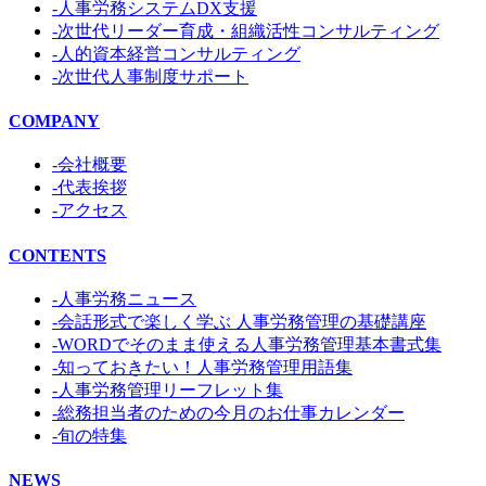
-人事労務システムDX支援
-次世代リーダー育成・組織活性コンサルティング
-人的資本経営コンサルティング
-次世代人事制度サポート
COMPANY
-会社概要
-代表挨拶
-アクセス
CONTENTS
-人事労務ニュース
-会話形式で楽しく学ぶ 人事労務管理の基礎講座
-WORDでそのまま使える人事労務管理基本書式集
-知っておきたい！人事労務管理用語集
-人事労務管理リーフレット集
-総務担当者のための今月のお仕事カレンダー
-旬の特集
NEWS