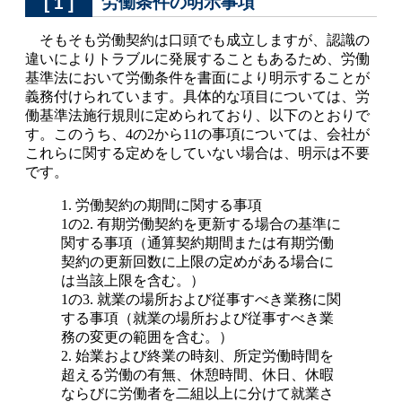
労働条件の明示事項
[ 1 ]
そもそも労働契約は口頭でも成立しますが、認識の
違いによりトラブルに発展することもあるため、労働
基準法において労働条件を書面により明示することが
義務付けられています。具体的な項目については、労
働基準法施行規則に定められており、以下のとおりで
す。このうち、4の2から11の事項については、会社が
これらに関する定めをしていない場合は、明示は不要
です。
1. 労働契約の期間に関する事項
1の2. 有期労働契約を更新する場合の基準に
関する事項（通算契約期間または有期労働
契約の更新回数に上限の定めがある場合に
は当該上限を含む。）
1の3. 就業の場所および従事すべき業務に関
する事項（就業の場所および従事すべき業
務の変更の範囲を含む。）
2. 始業および終業の時刻、所定労働時間を
超える労働の有無、休憩時間、休日、休暇
ならびに労働者を二組以上に分けて就業さ