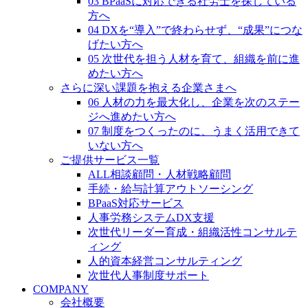
03 BPaaSに対応できる社労士を探している
方へ
04 DXを“導入”で終わらせず、“成果”につな
げたい方へ
05 次世代を担う人材を育て、組織を前に進
めたい方へ
さらに深い課題を抱える企業さまへ
06 人材の力を最大化し、企業を次のステー
ジへ進めたい方へ
07 制度をつくったのに、うまく活用できて
いない方へ
ご提供サービス一覧
ALL相談顧問・人材戦略顧問
手続・給与計算アウトソーシング
BPaaS対応サービス
人事労務システムDX支援
次世代リーダー育成・組織活性コンサルテ
ィング
人的資本経営コンサルティング
次世代人事制度サポート
COMPANY
会社概要