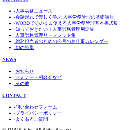
-人事労務ニュース
-会話形式で楽しく学ぶ 人事労務管理の基礎講座
-WORDでそのまま使える人事労務管理基本書式集
-知っておきたい！人事労務管理用語集
-人事労務管理リーフレット集
-総務担当者のための今月のお仕事カレンダー
-旬の特集
NEWS
-お知らせ
-セミナー・相談会など
-その他
CONTACT
-問い合わせフォーム
-プライバシーポリシー
-よくあるご質問
© TORQUE,Inc. All Rights Reserved.