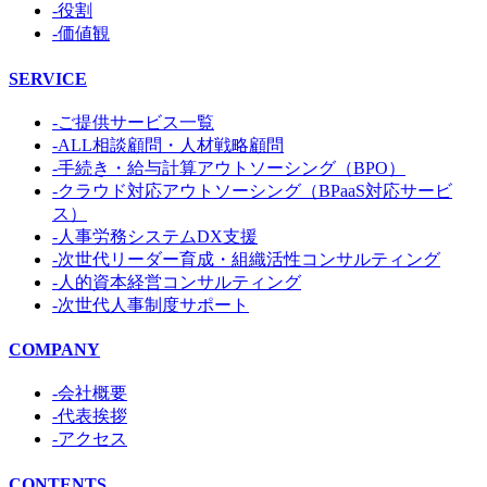
-役割
-価値観
SERVICE
-ご提供サービス一覧
-ALL相談顧問・人材戦略顧問
-手続き・給与計算アウトソーシング（BPO）
-クラウド対応アウトソーシング（BPaaS対応サービ
ス）
-人事労務システムDX支援
-次世代リーダー育成・組織活性コンサルティング
-人的資本経営コンサルティング
-次世代人事制度サポート
COMPANY
-会社概要
-代表挨拶
-アクセス
CONTENTS