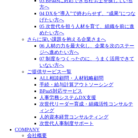
03 BPaaSに対応できる社労士を探している
方へ
04 DXを“導入”で終わらせず、“成果”につな
げたい方へ
05 次世代を担う人材を育て、組織を前に進
めたい方へ
さらに深い課題を抱える企業さまへ
06 人材の力を最大化し、企業を次のステー
ジへ進めたい方へ
07 制度をつくったのに、うまく活用できて
いない方へ
ご提供サービス一覧
ALL相談顧問・人材戦略顧問
手続・給与計算アウトソーシング
BPaaS対応サービス
人事労務システムDX支援
次世代リーダー育成・組織活性コンサルテ
ィング
人的資本経営コンサルティング
次世代人事制度サポート
COMPANY
会社概要