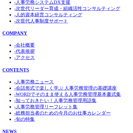
-人事労務システムDX支援
-次世代リーダー育成・組織活性コンサルティング
-人的資本経営コンサルティング
-次世代人事制度サポート
COMPANY
-会社概要
-代表挨拶
-アクセス
CONTENTS
-人事労務ニュース
-会話形式で楽しく学ぶ 人事労務管理の基礎講座
-WORDでそのまま使える人事労務管理基本書式集
-知っておきたい！人事労務管理用語集
-人事労務管理リーフレット集
-総務担当者のための今月のお仕事カレンダー
-旬の特集
NEWS