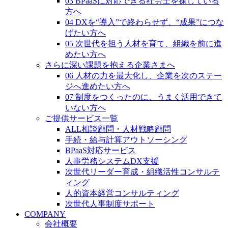
03 BPaaSに対応できる社労士を探している
方へ
04 DXを“導入”で終わらせず、“成果”につな
げたい方へ
05 次世代を担う人材を育て、組織を前に進
めたい方へ
さらに深い課題を抱える企業さまへ
06 人材の力を最大化し、企業を次のステー
ジへ進めたい方へ
07 制度をつくったのに、うまく活用できて
いない方へ
ご提供サービス一覧
ALL相談顧問・人材戦略顧問
手続・給与計算アウトソーシング
BPaaS対応サービス
人事労務システムDX支援
次世代リーダー育成・組織活性コンサルテ
ィング
人的資本経営コンサルティング
次世代人事制度サポート
COMPANY
会社概要