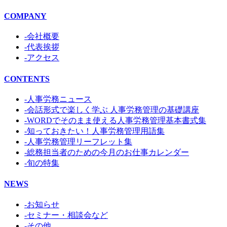
COMPANY
-会社概要
-代表挨拶
-アクセス
CONTENTS
-人事労務ニュース
-会話形式で楽しく学ぶ 人事労務管理の基礎講座
-WORDでそのまま使える人事労務管理基本書式集
-知っておきたい！人事労務管理用語集
-人事労務管理リーフレット集
-総務担当者のための今月のお仕事カレンダー
-旬の特集
NEWS
-お知らせ
-セミナー・相談会など
-その他