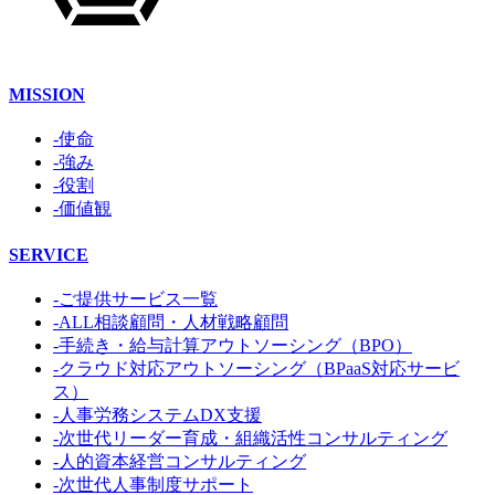
MISSION
-使命
-強み
-役割
-価値観
SERVICE
-ご提供サービス一覧
-ALL相談顧問・人材戦略顧問
-手続き・給与計算アウトソーシング（BPO）
-クラウド対応アウトソーシング（BPaaS対応サービ
ス）
-人事労務システムDX支援
-次世代リーダー育成・組織活性コンサルティング
-人的資本経営コンサルティング
-次世代人事制度サポート