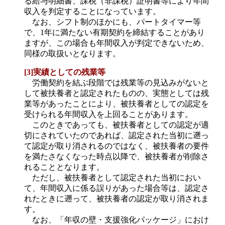
る給与明細書、課税（非課税）証明書等により年間
収入を判定することになっています。
なお、シフト制のほかにも、パートタイマー等
で、1年に満たない有期契約を締結することがあり
ますが、この場合も年間収入が判定できないため、
同様の取扱いとなります。
[3]実績としての残業等
労働契約を結ぶ段階では残業等の見込みがないと
して被扶養者と認定されたものの、実態としては残
業等があったことにより、被扶養者としての認定を
受けられる年間収入を上回ることがあります。
このときであっても、被扶養者としての認定が適
切にされていたのであれば、認定された当初に遡っ
て認定が取り消されるのではなく、被扶養者の要件
を満たさなくなった時点以降で、被扶養者が削除さ
れることとなります。
ただし、被扶養者として認定された当初におい
て、年間収入に係る誤りがあった場合等は、認定さ
れたときに遡って、被扶養者の認定が取り消されま
す。
なお、「年収の壁・支援強化パッケージ」におけ