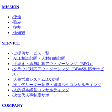
MISSION
-使命
-強み
-役割
-価値観
SERVICE
-ご提供サービス一覧
-ALL相談顧問・人材戦略顧問
-手続き・給与計算アウトソーシング（BPO）
-クラウド対応アウトソーシング（BPaaS対応サービ
ス）
-人事労務システムDX支援
-次世代リーダー育成・組織活性コンサルティング
-人的資本経営コンサルティング
-次世代人事制度サポート
COMPANY