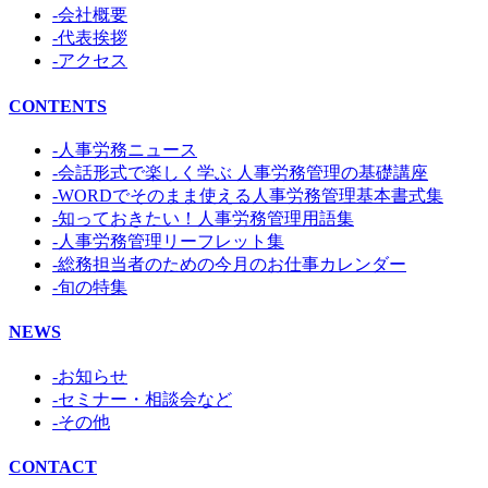
-会社概要
-代表挨拶
-アクセス
CONTENTS
-人事労務ニュース
-会話形式で楽しく学ぶ 人事労務管理の基礎講座
-WORDでそのまま使える人事労務管理基本書式集
-知っておきたい！人事労務管理用語集
-人事労務管理リーフレット集
-総務担当者のための今月のお仕事カレンダー
-旬の特集
NEWS
-お知らせ
-セミナー・相談会など
-その他
CONTACT