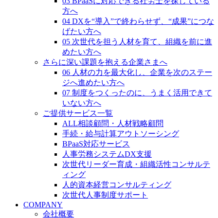
03 BPaaSに対応できる社労士を探している
方へ
04 DXを“導入”で終わらせず、“成果”につな
げたい方へ
05 次世代を担う人材を育て、組織を前に進
めたい方へ
さらに深い課題を抱える企業さまへ
06 人材の力を最大化し、企業を次のステー
ジへ進めたい方へ
07 制度をつくったのに、うまく活用できて
いない方へ
ご提供サービス一覧
ALL相談顧問・人材戦略顧問
手続・給与計算アウトソーシング
BPaaS対応サービス
人事労務システムDX支援
次世代リーダー育成・組織活性コンサルテ
ィング
人的資本経営コンサルティング
次世代人事制度サポート
COMPANY
会社概要