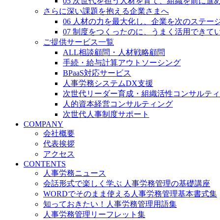
05 次世代を担う人材を育て、組織を前に進
さらに深い課題を抱える企業さまへ
06 人材の力を最大化し、企業を次のステー
07 制度をつくったのに、うまく活用できて
ご提供サービス一覧
ALL相談顧問・人材戦略顧問
手続・給与計算アウトソーシング
BPaaS対応サービス
人事労務システムDX支援
次世代リーダー育成・組織活性コンサルティ
人的資本経営コンサルティング
次世代人事制度サポート
COMPANY
会社概要
代表挨拶
アクセス
CONTENTS
人事労務ニュース
会話形式で楽しく学ぶ 人事労務管理の基礎講座
WORDでそのまま使える人事労務管理基本書式集
知っておきたい！人事労務管理用語集
人事労務管理リーフレット集