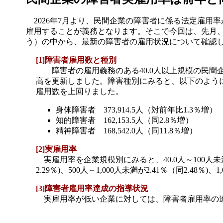
2026年7月より、民間企業の障害者に係る法定雇用率が
雇用することが義務となります。そこで今回は、先月、
う）の中から、最新の障害者の雇用状況について確認
[1]障害者雇用数と種別
障害者の雇用義務のある40.0人以上規模の民間企業で雇
高を更新しました。障害種別にみると、以下のよう
雇用数を上回りました。
身体障害者 373,914.5人（対前年比1.3％増）
知的障害者 162,153.5人（同2.8％増）
精神障害者 168,542.0人（同11.8％増）
[2]実雇用率
実雇用率を企業規模別にみると、40.0人～100人未満につい
2.29％)、500人～1,000人未満が2.41％（同2.
[3]障害者雇用率達成の指導状況
実雇用率が低い企業に対しては、障害者雇用率の達