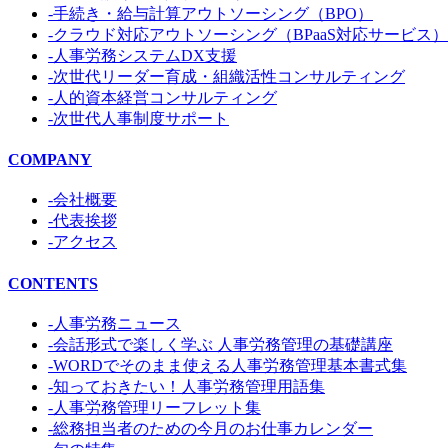
-手続き・給与計算アウトソーシング（BPO）
-クラウド対応アウトソーシング（BPaaS対応サービス）
-人事労務システムDX支援
-次世代リーダー育成・組織活性コンサルティング
-人的資本経営コンサルティング
-次世代人事制度サポート
COMPANY
-会社概要
-代表挨拶
-アクセス
CONTENTS
-人事労務ニュース
-会話形式で楽しく学ぶ 人事労務管理の基礎講座
-WORDでそのまま使える人事労務管理基本書式集
-知っておきたい！人事労務管理用語集
-人事労務管理リーフレット集
-総務担当者のための今月のお仕事カレンダー