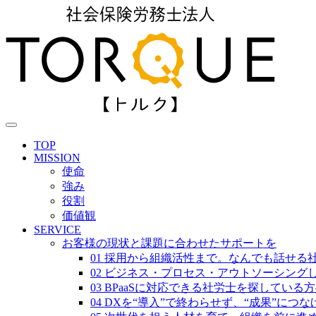
TOP
MISSION
使命
強み
役割
価値観
SERVICE
お客様の現状と課題に合わせたサポートを
01 採用から組織活性まで。なんでも話せる
02 ビジネス・プロセス・アウトソーシング
03 BPaaSに対応できる社労士を探している
04 DXを“導入”で終わらせず、“成果”につ