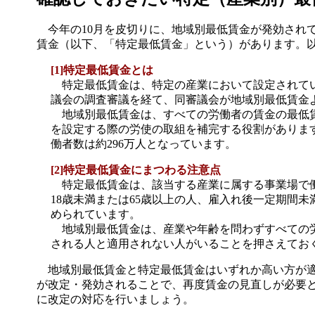
今年の10月を皮切りに、地域別最低賃金が発効され
賃金（以下、「特定最低賃金」という）があります。
[1]特定最低賃金とは
特定最低賃金は、特定の産業において設定されてい
議会の調査審議を経て、同審議会が地域別最低賃金
地域別最低賃金は、すべての労働者の賃金の最低賃
を設定する際の労使の取組を補完する役割があります。
働者数は約296万人となっています。
[2]特定最低賃金にまつわる注意点
特定最低賃金は、該当する産業に属する事業場で働
18歳未満または65歳以上の人、雇入れ後一定期間
められています。
地域別最低賃金は、産業や年齢を問わずすべての労
される人と適用されない人がいることを押さえてお
地域別最低賃金と特定最低賃金はいずれか高い方が適
が改定・発効されることで、再度賃金の見直しが必要
に改定の対応を行いましょう。