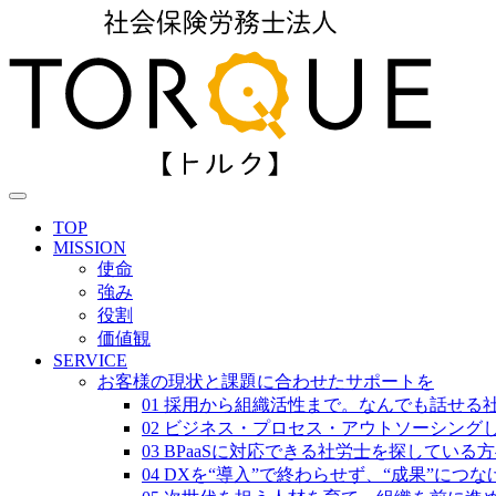
TOP
MISSION
使命
強み
役割
価値観
SERVICE
お客様の現状と課題に合わせたサポートを
01 採用から組織活性まで。なんでも話せる
02 ビジネス・プロセス・アウトソーシング
03 BPaaSに対応できる社労士を探している
04 DXを“導入”で終わらせず、“成果”につ