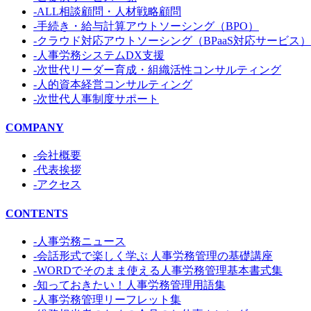
-ALL相談顧問・人材戦略顧問
-手続き・給与計算アウトソーシング（BPO）
-クラウド対応アウトソーシング（BPaaS対応サービス）
-人事労務システムDX支援
-次世代リーダー育成・組織活性コンサルティング
-人的資本経営コンサルティング
-次世代人事制度サポート
COMPANY
-会社概要
-代表挨拶
-アクセス
CONTENTS
-人事労務ニュース
-会話形式で楽しく学ぶ 人事労務管理の基礎講座
-WORDでそのまま使える人事労務管理基本書式集
-知っておきたい！人事労務管理用語集
-人事労務管理リーフレット集