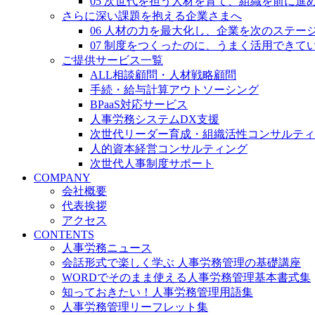
05 次世代を担う人材を育て、組織を前に進
さらに深い課題を抱える企業さまへ
06 人材の力を最大化し、企業を次のステー
07 制度をつくったのに、うまく活用できて
ご提供サービス一覧
ALL相談顧問・人材戦略顧問
手続・給与計算アウトソーシング
BPaaS対応サービス
人事労務システムDX支援
次世代リーダー育成・組織活性コンサルティ
人的資本経営コンサルティング
次世代人事制度サポート
COMPANY
会社概要
代表挨拶
アクセス
CONTENTS
人事労務ニュース
会話形式で楽しく学ぶ 人事労務管理の基礎講座
WORDでそのまま使える人事労務管理基本書式集
知っておきたい！人事労務管理用語集
人事労務管理リーフレット集