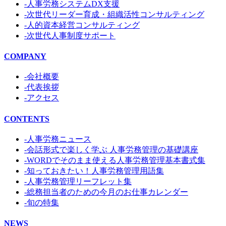
-人事労務システムDX支援
-次世代リーダー育成・組織活性コンサルティング
-人的資本経営コンサルティング
-次世代人事制度サポート
COMPANY
-会社概要
-代表挨拶
-アクセス
CONTENTS
-人事労務ニュース
-会話形式で楽しく学ぶ 人事労務管理の基礎講座
-WORDでそのまま使える人事労務管理基本書式集
-知っておきたい！人事労務管理用語集
-人事労務管理リーフレット集
-総務担当者のための今月のお仕事カレンダー
-旬の特集
NEWS