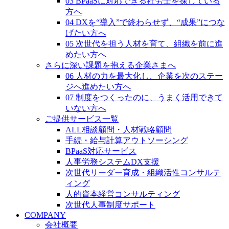
03 BPaaSに対応できる社労士を探している
方へ
04 DXを“導入”で終わらせず、“成果”につな
げたい方へ
05 次世代を担う人材を育て、組織を前に進
めたい方へ
さらに深い課題を抱える企業さまへ
06 人材の力を最大化し、企業を次のステー
ジへ進めたい方へ
07 制度をつくったのに、うまく活用できて
いない方へ
ご提供サービス一覧
ALL相談顧問・人材戦略顧問
手続・給与計算アウトソーシング
BPaaS対応サービス
人事労務システムDX支援
次世代リーダー育成・組織活性コンサルテ
ィング
人的資本経営コンサルティング
次世代人事制度サポート
COMPANY
会社概要