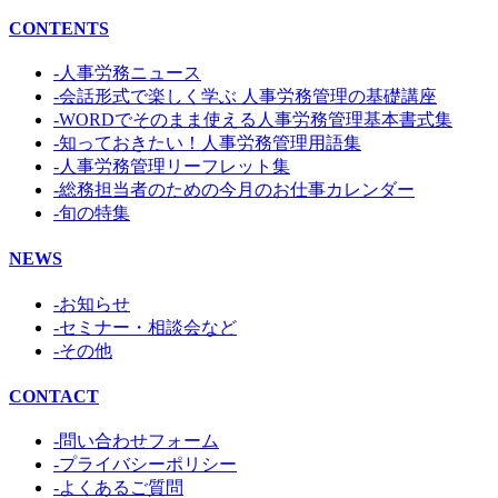
CONTENTS
-人事労務ニュース
-会話形式で楽しく学ぶ 人事労務管理の基礎講座
-WORDでそのまま使える人事労務管理基本書式集
-知っておきたい！人事労務管理用語集
-人事労務管理リーフレット集
-総務担当者のための今月のお仕事カレンダー
-旬の特集
NEWS
-お知らせ
-セミナー・相談会など
-その他
CONTACT
-問い合わせフォーム
-プライバシーポリシー
-よくあるご質問