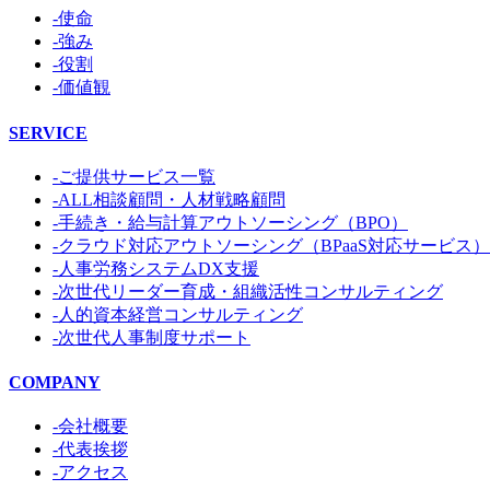
-使命
-強み
-役割
-価値観
SERVICE
-ご提供サービス一覧
-ALL相談顧問・人材戦略顧問
-手続き・給与計算アウトソーシング（BPO）
-クラウド対応アウトソーシング（BPaaS対応サービス）
-人事労務システムDX支援
-次世代リーダー育成・組織活性コンサルティング
-人的資本経営コンサルティング
-次世代人事制度サポート
COMPANY
-会社概要
-代表挨拶
-アクセス