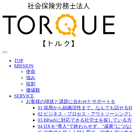
TOP
MISSION
使命
強み
役割
価値観
SERVICE
お客様の現状と課題に合わせたサポートを
01 採用から組織活性まで。なんでも話せる
02 ビジネス・プロセス・アウトソーシング
03 BPaaSに対応できる社労士を探している
04 DXを“導入”で終わらせず、“成果”につ