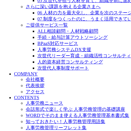
05 次世代を担う人材を育て、組織を前に進
さらに深い課題を抱える企業さまへ
06 人材の力を最大化し、企業を次のステー
07 制度をつくったのに、うまく活用できて
ご提供サービス一覧
ALL相談顧問・人材戦略顧問
手続・給与計算アウトソーシング
BPaaS対応サービス
人事労務システムDX支援
次世代リーダー育成・組織活性コンサルティ
人的資本経営コンサルティング
次世代人事制度サポート
COMPANY
会社概要
代表挨拶
アクセス
CONTENTS
人事労務ニュース
会話形式で楽しく学ぶ 人事労務管理の基礎講座
WORDでそのまま使える人事労務管理基本書式集
知っておきたい！人事労務管理用語集
人事労務管理リーフレット集