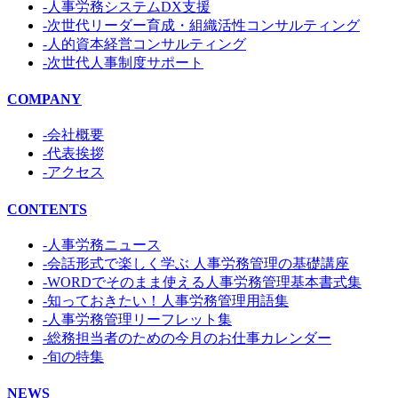
-人事労務システムDX支援
-次世代リーダー育成・組織活性コンサルティング
-人的資本経営コンサルティング
-次世代人事制度サポート
COMPANY
-会社概要
-代表挨拶
-アクセス
CONTENTS
-人事労務ニュース
-会話形式で楽しく学ぶ 人事労務管理の基礎講座
-WORDでそのまま使える人事労務管理基本書式集
-知っておきたい！人事労務管理用語集
-人事労務管理リーフレット集
-総務担当者のための今月のお仕事カレンダー
-旬の特集
NEWS