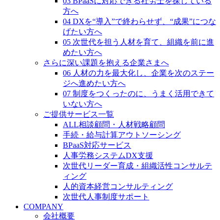
03 BPaaSに対応できる社労士を探している
方へ
04 DXを“導入”で終わらせず、“成果”につな
げたい方へ
05 次世代を担う人材を育て、組織を前に進
めたい方へ
さらに深い課題を抱える企業さまへ
06 人材の力を最大化し、企業を次のステー
ジへ進めたい方へ
07 制度をつくったのに、うまく活用できて
いない方へ
ご提供サービス一覧
ALL相談顧問・人材戦略顧問
手続・給与計算アウトソーシング
BPaaS対応サービス
人事労務システムDX支援
次世代リーダー育成・組織活性コンサルテ
ィング
人的資本経営コンサルティング
次世代人事制度サポート
COMPANY
会社概要